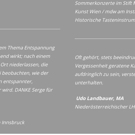
Sommerkonzerte im Stift 
Kunst Wien / mdw
am Inst
Historische
Tasteninstru
 dem Thema Entspannung
nend wirkt; nach einem
Oft gehört, stets beeindru
rt niederlassen, die
Vergessenheit geratene K
i beobachten, wie der
aufdringlich zu sein, vers
n entspannter,
unterhalten.
 wird. DANKE Serge für
Udo Landbauer, MA
Niederösterreichischer LH-
n Innsbruck