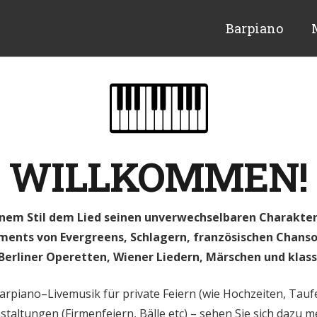
Barpiano
WILLKOMMEN!
nem Stil dem Lied seinen unverwechselbaren Charakte
ents von Evergreens, Schlagern, französischen Chanso
Berliner Operetten, Wiener Liedern, Märschen und klass
arpiano–Livemusik für private Feiern (wie Hochzeiten, Tauf
nstaltungen (Firmenfeiern, Bälle etc) – sehen Sie sich dazu 