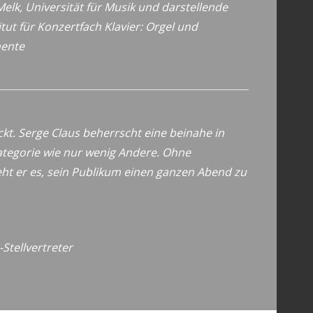
Melk,
Universität für Musik und darstellende
itut für Konzertfach Klavier: Orgel und
mente
ckt. Serge Claus beherrscht eine beinahe in
ategorie wie nur wenig Andere. Ohne
teht er es, sein Publikum einen ganzen Abend zu
Stellvertreter