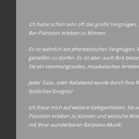
Ich hatte schon sehr oft das große Vergnügen, 
Bar-Pianisten erleben zu können.
Es ist wahrlich ein phantastisches Vergnügen, 
genießen zu dürfen. Es ist aber auch Ihre besond
Sie ein stimmungsvolles, musikalisches Ambien
Jeder Gala-, oder Ballabend wurde durch Ihre 
festlichen Ereignis!
Ich freue mich auf weitere Gelegenheiten, Sie 
Pianisten erleben zu können und wünsche Ihnen
mit Ihrer wunderbaren Barpiano-Musik!