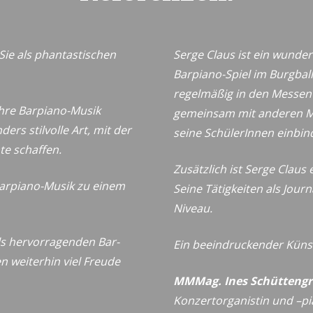
Sie als phantastischen
Serge Claus ist ein wunder
Barpiano-Spiel im Burgbal
regelmäßig in den Messen i
Ihre Barpiano-Musik
gemeinsam mit anderen Mu
ers stilvolle Art, mit der
seine SchülerInnen einbin
te schaffen.
Zusätzlich ist Serge Clau
Barpiano-Musik zu einem
Seine Tätigkeiten als Jour
Niveau.
als hervorragenden Bar-
Ein beeindruckender Küns
 weiterhin viel Freude
MMMag. Ines Schüttengr
Konzertorganistin und –pi