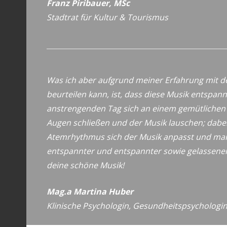
Franz Piribauer, MSc
Stadtrat für Kultur & Tourismus
Was ich aber aufgrund meiner Erfahrung mit
beurteilen kann, ist, dass diese Musik entspan
anstrengenden Tag sich an einem gemütlichen O
Augen schließen und der Musik lauschen; dabe
Atemrhythmus sich der Musik anpasst und ma
entspannter und entspannter sowie gelassener
deine schöne Musik!
Mag.a Martina Huber
Klinische Psychologin, Gesundheitspsychologi