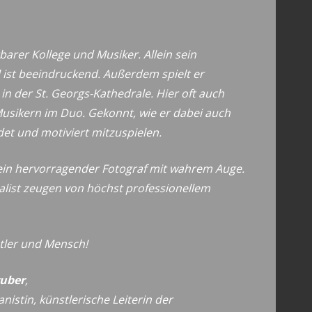
barer Kollege und Musiker. Allein sein
l ist beeindruckend. Außerdem spielt er
n der St. Georgs-Kathedrale. Hier oft auch
sikern im Duo. Gekonnt, wie er dabei auch
det und motiviert mitzuspielen.
s ein hervorragender Fotograf mit wahrem Auge.
nalist zeugen von höchst professionellem
tler und Mensch!
uber
,
anistin,
künstlerische Leiterin der