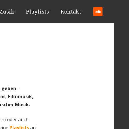
Musik
Playlists
Kontakt
r geben –
ns, Filmmusik,
ischer Musik.
en) oder auch
meine
Playlists
an!