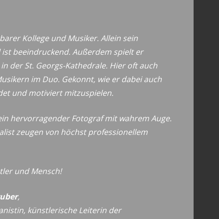
barer Kollege und Musiker. Allein sein
l ist beeindruckend. Außerdem spielt er
n der St. Georgs-Kathedrale. Hier oft auch
sikern im Duo. Gekonnt, wie er dabei auch
det und motiviert mitzuspielen.
s ein hervorragender Fotograf mit wahrem Auge.
nalist zeugen von höchst professionellem
tler und Mensch!
uber
,
anistin,
künstlerische Leiterin der