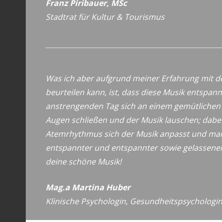
Franz Piribauer, MSc
Stadtrat für Kultur & Tourismus
Was ich aber aufgrund meiner Erfahrung mit
beurteilen kann, ist, dass diese Musik entspan
anstrengenden Tag sich an einem gemütlichen O
Augen schließen und der Musik lauschen; dabe
Atemrhythmus sich der Musik anpasst und ma
entspannter und entspannter sowie gelassener
deine schöne Musik!
Mag.a Martina Huber
Klinische Psychologin, Gesundheitspsychologi