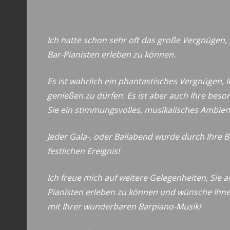
Ich hatte schon sehr oft das große Vergnügen, 
Bar-Pianisten erleben zu können.
Es ist wahrlich ein phantastisches Vergnügen, 
genießen zu dürfen. Es ist aber auch Ihre besond
Sie ein stimmungsvolles, musikalisches Ambien
Jeder Gala-, oder Ballabend wurde durch Ihre 
festlichen Ereignis!
Ich freue mich auf weitere Gelegenheiten, Sie 
Pianisten erleben zu können und wünsche Ihnen
mit Ihrer wunderbaren Barpiano-Musik!