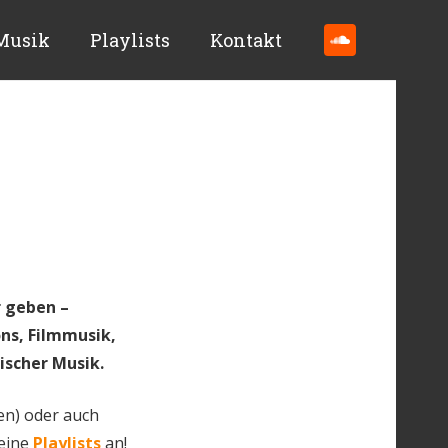
Musik
Playlists
Kontakt
r geben –
ns, Filmmusik,
ischer Musik.
en) oder auch
meine
Playlists
an!