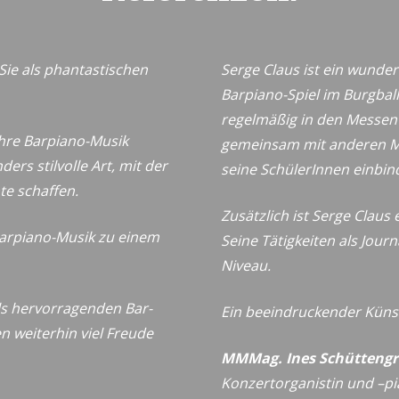
Sie als phantastischen
Serge Claus ist ein wunder
Barpiano-Spiel im Burgbal
regelmäßig in den Messen i
Ihre Barpiano-Musik
gemeinsam mit anderen Mu
ers stilvolle Art, mit der
seine SchülerInnen einbin
te schaffen.
Zusätzlich ist Serge Clau
Barpiano-Musik zu einem
Seine Tätigkeiten als Jour
Niveau.
als hervorragenden Bar-
Ein beeindruckender Küns
 weiterhin viel Freude
MMMag. Ines Schüttengr
Konzertorganistin und –pi