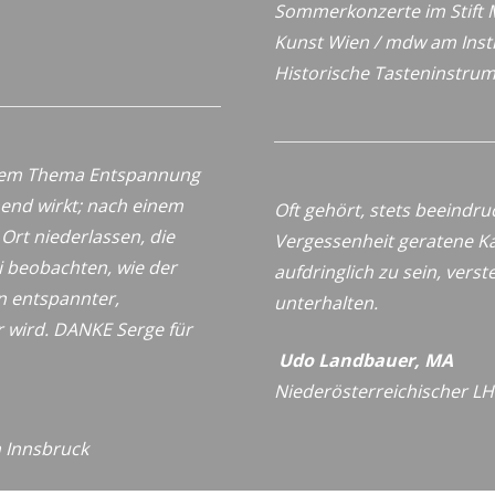
Sommerkonzerte im Stift 
Kunst Wien / mdw
am Inst
Historische
Tasteninstru
 dem Thema Entspannung
nend wirkt; nach einem
Oft gehört, stets beeindru
rt niederlassen, die
Vergessenheit geratene K
i beobachten, wie der
aufdringlich zu sein, vers
n entspannter,
unterhalten.
 wird. DANKE Serge für
Udo Landbauer, MA
Niederösterreichischer LH-
n Innsbruck