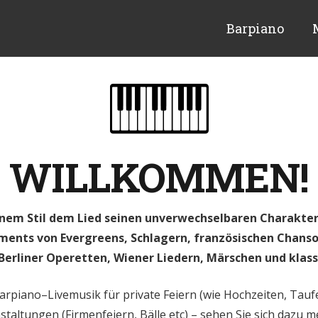
Barpiano
WILLKOMMEN!
nem Stil dem Lied seinen unverwechselbaren Charakte
ents von Evergreens, Schlagern, französischen Chanso
Berliner Operetten, Wiener Liedern, Märschen und klass
arpiano–Livemusik für private Feiern (wie Hochzeiten, Tauf
nstaltungen (Firmenfeiern, Bälle etc) – sehen Sie sich dazu 